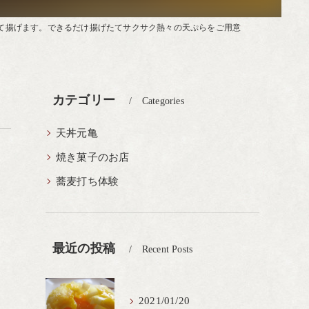
て揚げます。できるだけ揚げたてサクサク熱々の天ぷらをご用意
カテゴリー
Categories
天丼元亀
焼き菓子のお店
蕎麦打ち体験
最近の投稿
Recent Posts
2021/01/20