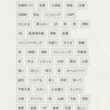
京都市バス
交通
31系統
四条
京阪
河原町
烏丸
トッピング
120円
かにかま
柔らかい
赤
雨
雪
便利
3台
駐車場完備
満車
提携
コインパーキング
天盛り
サラダ
御飯
別
2種類
海鮮
ドレッシング
半熟卵
衣
中は
トロッと
以外
限定
お茶
熱い
冷たい
両方
新
ホームページ
誕生
一人でも
多く
存在
知って
千客万来
小さい
かき揚げ
インゲン
少食
テーブル
塩
山椒
七味
用意
味変
旨味
UP
食券
写真
珍しい