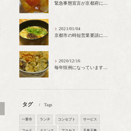
緊急事態宣言が京都府にも発出され当店も要請に従って20時完全閉店という形で営業なるべく短期間での要請解除へ一致団結です
専
2021/01/04
合
京都市の時短営業要請に従ってしばらくの間20時までの営業とさせていただいております。寒い時期には温かいお蕎麦がおすすめ
き
2020/12/16
毎年恒例になっています冬の名物、牡蠣天丼が販売開始です、広島県産の大粒牡蠣を使用し天ぷらならではのカリと衣クリーミーな味わいをどうぞ
タグ
Tags
>
一乗寺
ランチ
コンセプト
サービス
フード
ドリンク
アクセス
天丼元亀