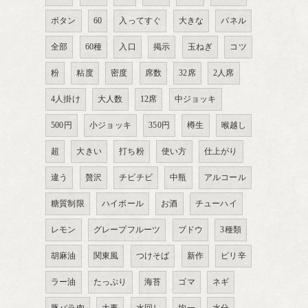
ボタン
60
入ってすぐ
大きな
パネル
全部
60種
入口
掲示
玉ねぎ
コツ
粉
粘度
密度
席数
32席
2人席
4人掛け
大人数
12席
中ジョッキ
500円
小ジョッキ
350円
樽生
喉越し
超
大きい
打ち粉
使い方
仕上がり
違う
贅沢
チビチビ
中瓶
アルコール
糖質制限
ハイボール
お酒
チューハイ
レモン
グレープフルーツ
ブドウ
3種類
胡麻油
関東風
つけそば
新作
ピリ辛
ラー油
たっぷり
海苔
ゴマ
ネギ