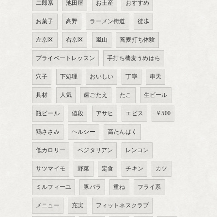
二郎系
池田屋
お土産
おすすめ
お菓子
高野
ラーメン街道
徒歩
左京区
右京区
嵐山
蕎麦打ち体験
プライベートレッスン
手打ち蕎麦うめはら
穴子
下処理
おいしい
丁寧
串天
具材
人気
歯ごたえ
たこ
生ビール
瓶ビール
値段
アサヒ
エビス
￥500
鶏ささみ
ヘルシー
高たんぱく
低カロリー
ベジタリアン
レンコン
サツマイモ
野菜
定食
チキン
カツ
ミルフィーユ
豚バラ
重ね
フライ系
メニュー
充実
フィットネスクラブ