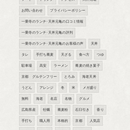
お問い合わせ
プライバシーポリシー
一乗寺のランチ･天丼元亀の口コミ情報
一乗寺のランチ･天丼元亀の評判
一乗寺のランチ･天丼元亀のお客様の声
天丼
タレ
手打ち蕎麦
天ざる
食べ方
つゆ
駐車場
高安
ラーメン
蕎麦の焼き菓子
京都 グルテンフリー
とろみ
海老天丼
うどん
アレンジ
冬
米
メガ盛り
無料
海老
名店
名物
グルメ
広島県産
牡蠣
蕎麦粉
石臼引き
香り
手打ち
職人用
本格的
京都
人気店