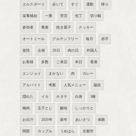
エルスポーツ
歩いて
すぐ
運動
帰り
栄養補給
一番
苦労
包丁
切り幅
参加者
蕎麦
焼き菓子
クッキー
オートミール
グルテンフリー
毎月
赤字
覚悟
企画
29日
肉の日
外国人
お客様
多数
ご来店
本日
香港
エンジョイ
まかない
肉
カレー
アルバイト
考案
人気メニュー
脇役
隠れた
イカ
ホタテ
白身
3種
梅肉
玉子とじ
酸味
しっかりと
お出汁
2020年
新年
あいさつ
体験
関西
カップル
うめはら
京都市