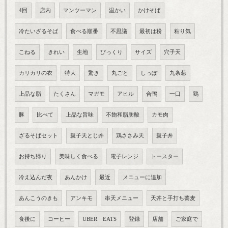
4回
店内
マンツーマン
温かい
かけそば
冷たいざるそば
食べる順番
不思議
最初は粉
粘り気
こねる
きれい
生地
びっくり
サイズ
穴子天
カリカリの衣
特大
驚き
丸ごと
しっぽ
九条葱
上品な脂
たくさん
マガモ
アヒル
合鴨
一口
鶏
豚
比べて
上品な旨味
不飽和脂肪酸
カモ肉
ざるそばセット
親子天とじ丼
鶏ささみ天
親子丼
お持ち帰り
美味しく食べる
電子レンジ
トースター
冷え込んだ夜
あんかけ
最近
メニューに追加
あんこうのきも
アンキモ
串天メニュー
天丼と手打ち蕎麦
食後に
コーヒー
UBER EATS
登録
店舗
ご家庭で