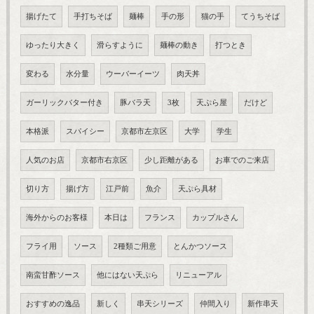
揚げたて
手打ちそば
麺棒
手の形
猫の手
てうちそば
ゆったり大きく
滑らすように
麺棒の動き
打つとき
変わる
水分量
ウーバーイーツ
肉天丼
ガーリックバター付き
豚バラ天
3枚
天ぷら屋
だけど
本格派
スパイシー
京都市左京区
大学
学生
人気のお店
京都市右京区
少し距離がある
お車でのご来店
切り方
揚げ方
江戸前
魚介
天ぷら具材
海外からのお客様
本日は
フランス
カップルさん
フライ用
ソース
2種類ご用意
とんかつソース
南蛮甘酢ソース
他にはない天ぷら
リニューアル
おすすめの逸品
新しく
串天シリーズ
仲間入り
新作串天