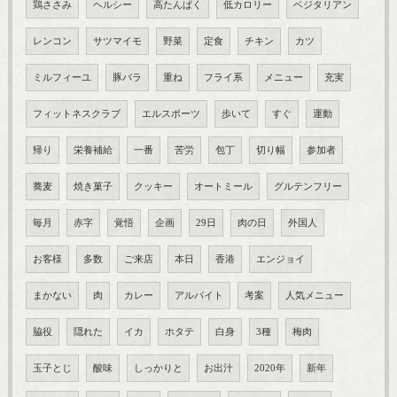
鶏ささみ
ヘルシー
高たんぱく
低カロリー
ベジタリアン
レンコン
サツマイモ
野菜
定食
チキン
カツ
ミルフィーユ
豚バラ
重ね
フライ系
メニュー
充実
フィットネスクラブ
エルスポーツ
歩いて
すぐ
運動
帰り
栄養補給
一番
苦労
包丁
切り幅
参加者
蕎麦
焼き菓子
クッキー
オートミール
グルテンフリー
毎月
赤字
覚悟
企画
29日
肉の日
外国人
お客様
多数
ご来店
本日
香港
エンジョイ
まかない
肉
カレー
アルバイト
考案
人気メニュー
脇役
隠れた
イカ
ホタテ
白身
3種
梅肉
玉子とじ
酸味
しっかりと
お出汁
2020年
新年