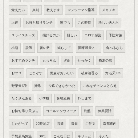
覚えたい
真剣
教えます
マンツーマン指導
メキメキ
上達
お持ち帰りランチ
家でも
この時期
珍しい天ぷら
スライスチーズ
揚げるのが
難しい
コロナ感染
予防対策
小瓶
設置
咳の数
減らして
関東風天丼，
食べるなら
おすすめランチ
もちろん
夕食
せっかく
蕎麦の味
おツユ
ごまかす
蕎麦がおいしい
胡麻油香る
海老天2本
野菜天4種
掃除
今迄できなかった
これをチャンスとらえ
たくさんある
小学校
休校延長
17日まで
お持ち帰り天ぷら
ゴールデンウィーク
終盤
休業要請
したがって
20時閉店
営業
毎日
ご注文
京都市内
予想最高気温
30℃
こんな日は
キリッと
冷えた