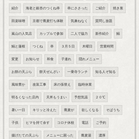
紹介
海老と銀杏のつくね串
串にささった
ご紹介
焼き葱
田楽味噌
京都で蕎麦打ち体験
気兼ねなく
質問し放題
嵐山の人気店
カップルで参加
二人で協力
新作紹介
鰯
鰯と蓮根
つくね
串
３月５日
木曜日
営業時間
変更
お知らせ
和食
子連れ
隠れメニュー
お餅の天ぷら
餅天ぜんざい
一乗寺ランチ
知る人ぞ知る
風味豊か
改装工事
床の張替え
臨時休業
明るくなった店内
天丼もうまい
予想気温
２０℃
暑い一日
キリッと冷えた
蕎麦が
欲しくなる
そばうち
子供
ヒマを持て余す
コロナ休校
電話
ご予約
揚げたての天ぷら
メニューに困った
蕎麦湯
濃厚