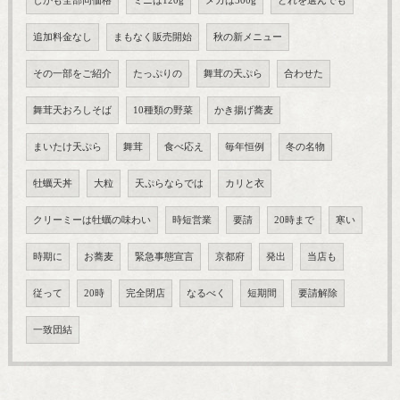
しかも全部同価格
ミニは120g
メガは500g
どれを選んでも
追加料金なし
まもなく販売開始
秋の新メニュー
その一部をご紹介
たっぷりの
舞茸の天ぷら
合わせた
舞茸天おろしそば
10種類の野菜
かき揚げ蕎麦
まいたけ天ぷら
舞茸
食べ応え
毎年恒例
冬の名物
牡蠣天丼
大粒
天ぷらならでは
カリと衣
クリーミーは牡蠣の味わい
時短営業
要請
20時まで
寒い
時期に
お蕎麦
緊急事態宣言
京都府
発出
当店も
従って
20時
完全閉店
なるべく
短期間
要請解除
一致団結