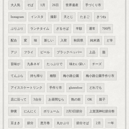
大人気
そば
1月
26日
世界遺産
手づくり市
Instagram
インスタ
撮影
天とじ
たまご
きつね
ぷりぷり
ランチタイム
ざるそば
半額
通常
700円
配合
変
味
新しい
入荷
秋田県
純米酒
ど辛
アジ
フライ
ピール
ブラックペッパー
上品
脂
旨味が
九条ネギ
たっぷりで
味わい深い
チーズ
てんぷら
持ち帰り
種類
梅小路公園
梅小路公園手作り市
アイススケートリンク
手作り市
glutenfree
どれでも
店に沿って
3台分
お昼間なら
熟の前
OK
親子
卵黄
にんにく
ボリューム
2月3日節分
上賀茂神社節分祭
豆まき
節分
恵方巻
丸かぶり
節分そば
2月
一年