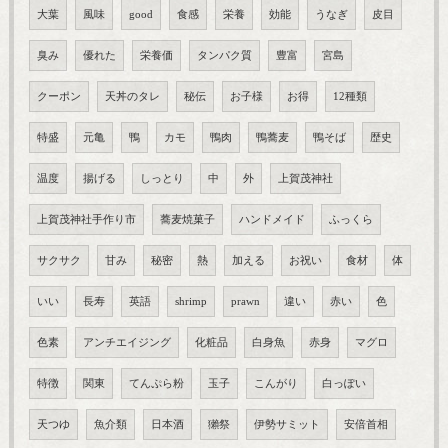
大葉
風味
good
食感
栄養
効能
うなぎ
皮目
臭み
優れた
栄養価
タンパク質
豊富
宮島
クーポン
天丼のタレ
秘伝
お子様
お得
12種類
特盛
元亀
鴨
カモ
鴨肉
鴨蕎麦
鴨そば
歴史
温度
揚げる
しっとり
中
外
上賀茂神社
上賀茂神社手作り市
蕎麦焼菓子
ハンドメイド
ふっくら
サクサク
甘み
秘密
熱
加える
お祝い
食材
体
いい
長寿
英語
shrimp
prawn
違い
赤い
色
色素
アンチエイジング
化粧品
白身魚
赤身
マグロ
特徴
関東
てんぷら粉
玉子
こんがり
白っぽい
天つゆ
魚介類
日本酒
獺祭
伊勢サミット
安倍首相