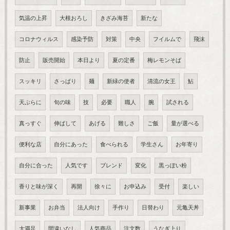
気温の上昇
大根おろし
きざみ海苔
新たな
コロナウィルス
感染予防
対策
中央
フイルムで
飛沫
防止
販売開始
本日より
夏の定番
梅レモンそば
スッキリ
さっぱり
麺
新緑の使者
清流の女王
鮎
天ぷらに
旬の味
技
必要
職人
腕
試される
真っすぐ
伸ばして
あげる
難しさ
ご飯
量が選べる
便利な店
自分にあった
食べられる
学生さん
お年寄り
自分に合った
人気です
ブレンド
変化
黒っぽい粉
香りと味が深く
再開
徐々に
お申込み
受付
楽しい
新事業
お弁当
法人向け
手作り
日替わり
元亀天丼
大満足
間違いなし
人気商品
注文数
うなぎ上り