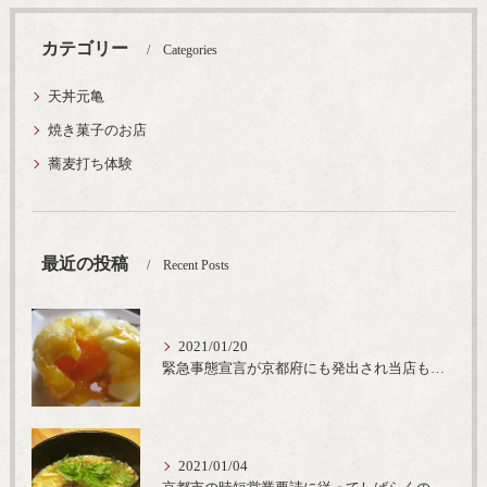
カテゴリー
Categories
天丼元亀
焼き菓子のお店
蕎麦打ち体験
最近の投稿
Recent Posts
2021/01/20
緊急事態宣言が京都府にも発出され当店も要請に従って20時完全閉店という形で営業なるべく短期間での要請解除へ一致団結です
2021/01/04