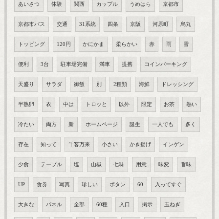
あいさつ
体験
関西
カップル
うめはら
京都市
京都市バス
交通
31系統
四条
京阪
河原町
烏丸
トッピング
120円
かにかま
柔らかい
赤
雨
雪
便利
3台
駐車場完備
満車
提携
コインパーキング
天盛り
サラダ
御飯
別
2種類
海鮮
ドレッシング
半熟卵
衣
中は
トロッと
以外
限定
お茶
熱い
冷たい
両方
新
ホームページ
誕生
一人でも
多く
存在
知って
千客万来
小さい
かき揚げ
インゲン
少食
テーブル
塩
山椒
七味
用意
味変
旨味
UP
食券
写真
珍しい
ボタン
60
入ってすぐ
大きな
パネル
全部
60種
入口
掲示
玉ねぎ