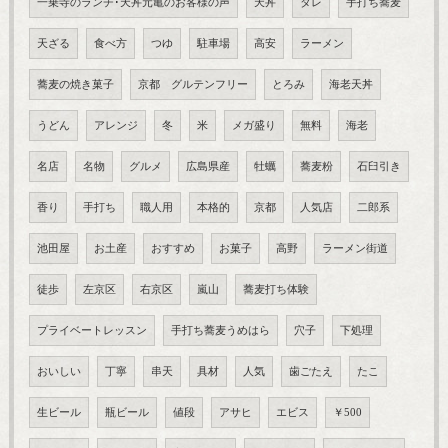
一乗寺のランチ･天丼元亀のお客様の声
天丼
タレ
手打ち蕎麦
天ざる
食べ方
つゆ
駐車場
高安
ラーメン
蕎麦の焼き菓子
京都 グルテンフリー
とろみ
海老天丼
うどん
アレンジ
冬
米
メガ盛り
無料
海老
名店
名物
グルメ
広島県産
牡蠣
蕎麦粉
石臼引き
香り
手打ち
職人用
本格的
京都
人気店
二郎系
池田屋
お土産
おすすめ
お菓子
高野
ラーメン街道
徒歩
左京区
右京区
嵐山
蕎麦打ち体験
プライベートレッスン
手打ち蕎麦うめはら
穴子
下処理
おいしい
丁寧
串天
具材
人気
歯ごたえ
たこ
生ビール
瓶ビール
値段
アサヒ
エビス
￥500