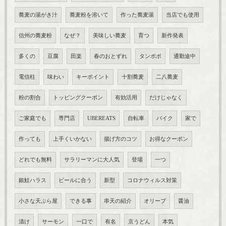
蕎麦の湯がき汁
蕎麦粉を溶いて
作った蕎麦湯
当店でも使用
信州の蕎麦粉
なぜ？
美味しい蕎麦
育つ
新作発表
多くの
豆腐
田楽
春のおとずれ
タンポポ
通勤途中
電信柱
味わい
キーポイント
十割蕎麦
二八蕎麦
粉の割合
トッピングクーポン
有効活用
だけじゃなく
ご家庭でも
専門店
UBEREATS
自転車
バイク
家で
作っても
上手くいかない
揚げ方のコツ
お得なクーポン
どれでも無料
サラリーマンに大人気
登場
一つ
銀鮭ハラス
ビールに合う
新型
コロナウィルス対策
小さな天ぷら屋
できる事
串天の紹介
オリーブ
醤油
漬け
サーモン
一口で
有名
京うどん
本気