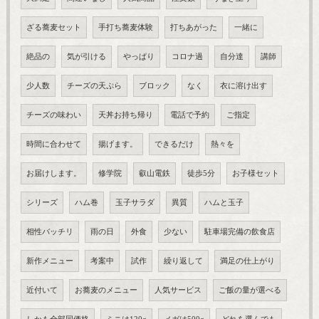
ざる蕎麦セット
手打ち蕎麦体験
打ちあがった
一緒に
絶品の
気が引ける
やっぱり
コロナ過
自分達
講師
少人数
チーズの天ぷら
ブロック
なく
衣に溶け出す
チーズの味わい
天丼お持ち帰り
電話で予約
ご指定
時間に合わせて
揚げます。
できるだけ
熱々を
お届けします。
修学院
叡山電鉄
徒歩5分
お子様セット
シリーズ
ハム巻
玉子サラダ
異質
ハムと玉子
相性バッチリ
雨の日
外食
少ない
駐車場完備の飲食店
新作メニュー
考案中
試作
繰り返して
満足の仕上がり
近付いて
お蕎麦のメニュー
人気サービス
ご飯の量が選べる