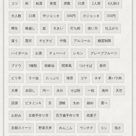
コツ
粉
粘度
密度
席数
32席
2人席
4人掛け
大人数
12席
中ジョッキ
500円
小ジョッキ
350円
樽生
喉越し
超
大きい
打ち粉
使い方
仕上がり
違う
贅沢
チビチビ
中瓶
アルコール
糖質制限
ハイボール
お酒
チューハイ
レモン
グレープフルーツ
ブドウ
3種類
胡麻油
関東風
つけそば
新作
ピリ辛
ラー油
たっぷり
海苔
ゴマ
ネギ
豚バラ肉
大事
水回し
均一
水分
そば粉
一粒
海外
天竺
語源
ビタミンA
京
讃岐
太め
細め
選べ
お好み
京都手作り市
百万遍手作り市
焼菓子
京都スイーツ
野菜天丼
れんこん
ウンチク
コシ
強さ