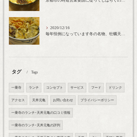
京都市の時短営業要請に従ってしばらくの間20時までの営業とさせていただいております。寒い時期には温かいお蕎麦がおすすめ
2020/12/16
毎年恒例になっています冬の名物、牡蠣天丼が販売開始です、広島県産の大粒牡蠣を使用し天ぷらならではのカリと衣クリーミーな味わいをどうぞ
タグ
Tags
一乗寺
ランチ
コンセプト
サービス
フード
ドリンク
アクセス
天丼元亀
お問い合わせ
プライバシーポリシー
一乗寺のランチ･天丼元亀の口コミ情報
一乗寺のランチ･天丼元亀の評判