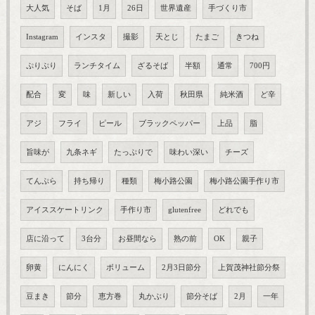
大人気
そば
1月
26日
世界遺産
手づくり市
Instagram
インスタ
撮影
天とじ
たまご
きつね
ぷりぷり
ランチタイム
ざるそば
半額
通常
700円
配合
変
味
新しい
入荷
秋田県
純米酒
ど辛
アジ
フライ
ピール
ブラックペッパー
上品
脂
旨味が
九条ネギ
たっぷりで
味わい深い
チーズ
てんぷら
持ち帰り
種類
梅小路公園
梅小路公園手作り市
アイススケートリンク
手作り市
glutenfree
どれでも
店に沿って
3台分
お昼間なら
熟の前
OK
親子
卵黄
にんにく
ボリューム
2月3日節分
上賀茂神社節分祭
豆まき
節分
恵方巻
丸かぶり
節分そば
2月
一年