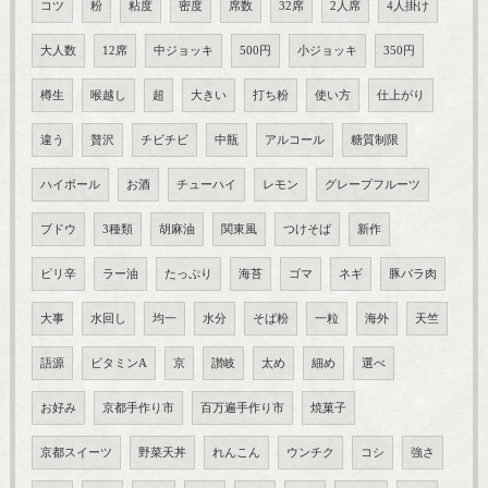
コツ
粉
粘度
密度
席数
32席
2人席
4人掛け
大人数
12席
中ジョッキ
500円
小ジョッキ
350円
樽生
喉越し
超
大きい
打ち粉
使い方
仕上がり
違う
贅沢
チビチビ
中瓶
アルコール
糖質制限
ハイボール
お酒
チューハイ
レモン
グレープフルーツ
ブドウ
3種類
胡麻油
関東風
つけそば
新作
ピリ辛
ラー油
たっぷり
海苔
ゴマ
ネギ
豚バラ肉
大事
水回し
均一
水分
そば粉
一粒
海外
天竺
語源
ビタミンA
京
讃岐
太め
細め
選べ
お好み
京都手作り市
百万遍手作り市
焼菓子
京都スイーツ
野菜天丼
れんこん
ウンチク
コシ
強さ