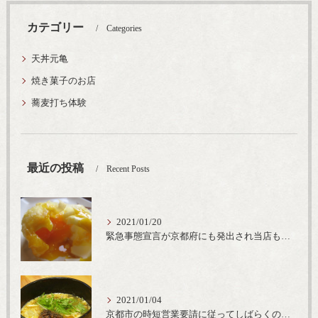
カテゴリー
Categories
天丼元亀
焼き菓子のお店
蕎麦打ち体験
最近の投稿
Recent Posts
2021/01/20
緊急事態宣言が京都府にも発出され当店も要請に従って20時完全閉店という形で営業なるべく短期間での要請解除へ一致団結です
2021/01/04
京都市の時短営業要請に従ってしばらくの間20時までの営業とさせていただいております。寒い時期には温かいお蕎麦がおすすめ