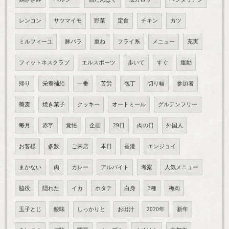
レンコン
サツマイモ
野菜
定食
チキン
カツ
ミルフィーユ
豚バラ
重ね
フライ系
メニュー
充実
フィットネスクラブ
エルスポーツ
歩いて
すぐ
運動
帰り
栄養補給
一番
苦労
包丁
切り幅
参加者
蕎麦
焼き菓子
クッキー
オートミール
グルテンフリー
毎月
赤字
覚悟
企画
29日
肉の日
外国人
お客様
多数
ご来店
本日
香港
エンジョイ
まかない
肉
カレー
アルバイト
考案
人気メニュー
脇役
隠れた
イカ
ホタテ
白身
3種
梅肉
玉子とじ
酸味
しっかりと
お出汁
2020年
新年