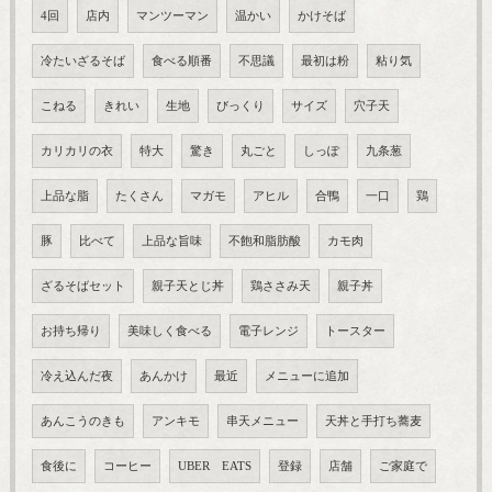
4回
店内
マンツーマン
温かい
かけそば
冷たいざるそば
食べる順番
不思議
最初は粉
粘り気
こねる
きれい
生地
びっくり
サイズ
穴子天
カリカリの衣
特大
驚き
丸ごと
しっぽ
九条葱
上品な脂
たくさん
マガモ
アヒル
合鴨
一口
鶏
豚
比べて
上品な旨味
不飽和脂肪酸
カモ肉
ざるそばセット
親子天とじ丼
鶏ささみ天
親子丼
お持ち帰り
美味しく食べる
電子レンジ
トースター
冷え込んだ夜
あんかけ
最近
メニューに追加
あんこうのきも
アンキモ
串天メニュー
天丼と手打ち蕎麦
食後に
コーヒー
UBER EATS
登録
店舗
ご家庭で