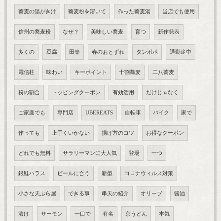
蕎麦の湯がき汁
蕎麦粉を溶いて
作った蕎麦湯
当店でも使用
信州の蕎麦粉
なぜ？
美味しい蕎麦
育つ
新作発表
多くの
豆腐
田楽
春のおとずれ
タンポポ
通勤途中
電信柱
味わい
キーポイント
十割蕎麦
二八蕎麦
粉の割合
トッピングクーポン
有効活用
だけじゃなく
ご家庭でも
専門店
UBEREATS
自転車
バイク
家で
作っても
上手くいかない
揚げ方のコツ
お得なクーポン
どれでも無料
サラリーマンに大人気
登場
一つ
銀鮭ハラス
ビールに合う
新型
コロナウィルス対策
小さな天ぷら屋
できる事
串天の紹介
オリーブ
醤油
漬け
サーモン
一口で
有名
京うどん
本気