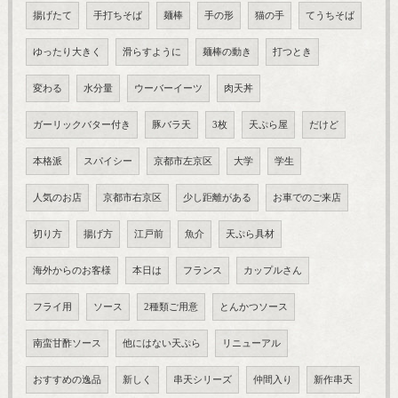
揚げたて
手打ちそば
麺棒
手の形
猫の手
てうちそば
ゆったり大きく
滑らすように
麺棒の動き
打つとき
変わる
水分量
ウーバーイーツ
肉天丼
ガーリックバター付き
豚バラ天
3枚
天ぷら屋
だけど
本格派
スパイシー
京都市左京区
大学
学生
人気のお店
京都市右京区
少し距離がある
お車でのご来店
切り方
揚げ方
江戸前
魚介
天ぷら具材
海外からのお客様
本日は
フランス
カップルさん
フライ用
ソース
2種類ご用意
とんかつソース
南蛮甘酢ソース
他にはない天ぷら
リニューアル
おすすめの逸品
新しく
串天シリーズ
仲間入り
新作串天