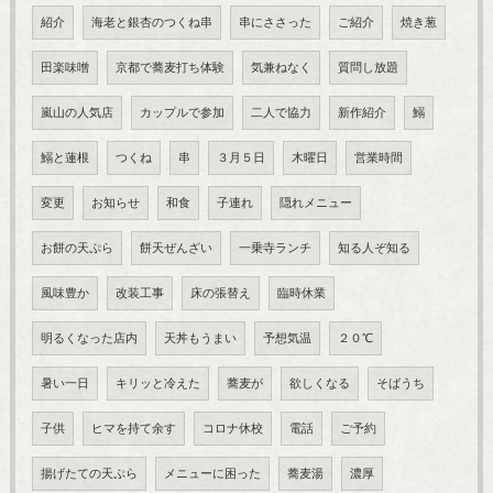
紹介
海老と銀杏のつくね串
串にささった
ご紹介
焼き葱
田楽味噌
京都で蕎麦打ち体験
気兼ねなく
質問し放題
嵐山の人気店
カップルで参加
二人で協力
新作紹介
鰯
鰯と蓮根
つくね
串
３月５日
木曜日
営業時間
変更
お知らせ
和食
子連れ
隠れメニュー
お餅の天ぷら
餅天ぜんざい
一乗寺ランチ
知る人ぞ知る
風味豊か
改装工事
床の張替え
臨時休業
明るくなった店内
天丼もうまい
予想気温
２０℃
暑い一日
キリッと冷えた
蕎麦が
欲しくなる
そばうち
子供
ヒマを持て余す
コロナ休校
電話
ご予約
揚げたての天ぷら
メニューに困った
蕎麦湯
濃厚