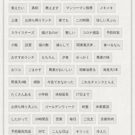
覚えたい
真剣
教えます
マンツーマン指導
メキメキ
上達
お持ち帰りランチ
家でも
この時期
珍しい天ぷら
スライスチーズ
揚げるのが
難しい
コロナ感染
予防対策
小瓶
設置
咳の数
減らして
関東風天丼，
食べるなら
おすすめランチ
もちろん
夕食
せっかく
蕎麦の味
おツユ
ごまかす
蕎麦がおいしい
胡麻油香る
海老天2本
野菜天4種
掃除
今迄できなかった
これをチャンスとらえ
たくさんある
小学校
休校延長
17日まで
お持ち帰り天ぷら
ゴールデンウィーク
終盤
休業要請
したがって
20時閉店
営業
毎日
ご注文
京都市内
予想最高気温
30℃
こんな日は
キリッと
冷えた