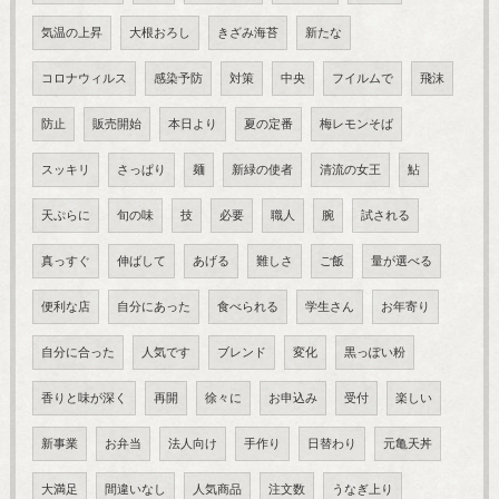
気温の上昇
大根おろし
きざみ海苔
新たな
コロナウィルス
感染予防
対策
中央
フイルムで
飛沫
防止
販売開始
本日より
夏の定番
梅レモンそば
スッキリ
さっぱり
麺
新緑の使者
清流の女王
鮎
天ぷらに
旬の味
技
必要
職人
腕
試される
真っすぐ
伸ばして
あげる
難しさ
ご飯
量が選べる
便利な店
自分にあった
食べられる
学生さん
お年寄り
自分に合った
人気です
ブレンド
変化
黒っぽい粉
香りと味が深く
再開
徐々に
お申込み
受付
楽しい
新事業
お弁当
法人向け
手作り
日替わり
元亀天丼
大満足
間違いなし
人気商品
注文数
うなぎ上り