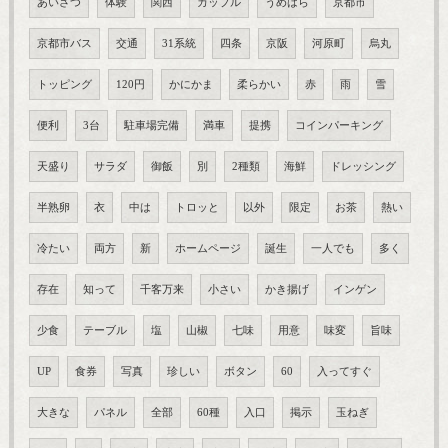
あいさつ
体験
関西
カップル
うめはら
京都市
京都市バス
交通
31系統
四条
京阪
河原町
烏丸
トッピング
120円
かにかま
柔らかい
赤
雨
雪
便利
3台
駐車場完備
満車
提携
コインパーキング
天盛り
サラダ
御飯
別
2種類
海鮮
ドレッシング
半熟卵
衣
中は
トロッと
以外
限定
お茶
熱い
冷たい
両方
新
ホームページ
誕生
一人でも
多く
存在
知って
千客万来
小さい
かき揚げ
インゲン
少食
テーブル
塩
山椒
七味
用意
味変
旨味
UP
食券
写真
珍しい
ボタン
60
入ってすぐ
大きな
パネル
全部
60種
入口
掲示
玉ねぎ