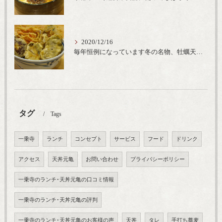
2020/12/16
毎年恒例になっています冬の名物、牡蠣天丼が販売開始です、広島県産の大粒牡蠣を使用し天ぷらならではのカリと衣クリーミーな味わいをどうぞ
タグ
Tags
一乗寺
ランチ
コンセプト
サービス
フード
ドリンク
アクセス
天丼元亀
お問い合わせ
プライバシーポリシー
一乗寺のランチ･天丼元亀の口コミ情報
一乗寺のランチ･天丼元亀の評判
一乗寺のランチ･天丼元亀のお客様の声
天丼
タレ
手打ち蕎麦