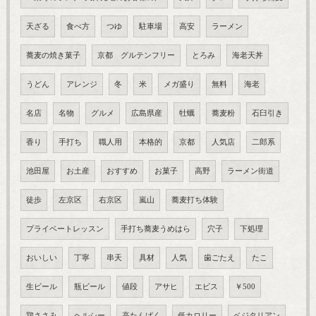
天ざる
食べ方
つゆ
駐車場
高安
ラーメン
蕎麦の焼き菓子
京都 グルテンフリー
とろみ
海老天丼
うどん
アレンジ
冬
米
メガ盛り
無料
海老
名店
名物
グルメ
広島県産
牡蠣
蕎麦粉
石臼引き
香り
手打ち
職人用
本格的
京都
人気店
二郎系
池田屋
お土産
おすすめ
お菓子
高野
ラーメン街道
徒歩
左京区
右京区
嵐山
蕎麦打ち体験
プライベートレッスン
手打ち蕎麦うめはら
穴子
下処理
おいしい
丁寧
串天
具材
人気
歯ごたえ
たこ
生ビール
瓶ビール
値段
アサヒ
エビス
￥500
鶏ささみ
ヘルシー
高たんぱく
低カロリー
ベジタリアン