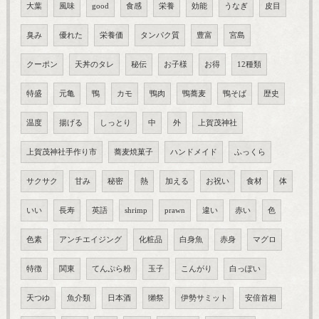
大葉
風味
good
食感
栄養
効能
うなぎ
皮目
臭み
優れた
栄養価
タンパク質
豊富
宮島
クーポン
天丼のタレ
秘伝
お子様
お得
12種類
特盛
元亀
鴨
カモ
鴨肉
鴨蕎麦
鴨そば
歴史
温度
揚げる
しっとり
中
外
上賀茂神社
上賀茂神社手作り市
蕎麦焼菓子
ハンドメイド
ふっくら
サクサク
甘み
秘密
熱
加える
お祝い
食材
体
いい
長寿
英語
shrimp
prawn
違い
赤い
色
色素
アンチエイジング
化粧品
白身魚
赤身
マグロ
特徴
関東
てんぷら粉
玉子
こんがり
白っぽい
天つゆ
魚介類
日本酒
獺祭
伊勢サミット
安倍首相