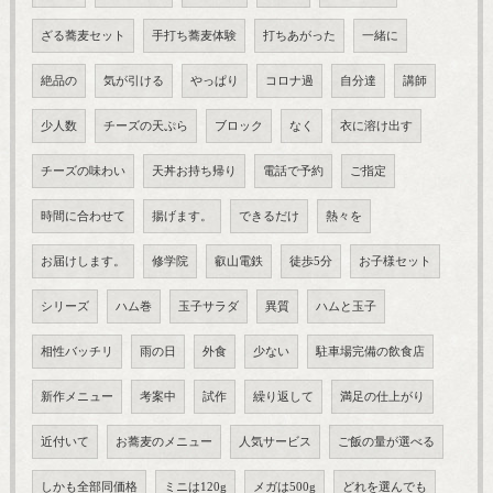
ざる蕎麦セット
手打ち蕎麦体験
打ちあがった
一緒に
絶品の
気が引ける
やっぱり
コロナ過
自分達
講師
少人数
チーズの天ぷら
ブロック
なく
衣に溶け出す
チーズの味わい
天丼お持ち帰り
電話で予約
ご指定
時間に合わせて
揚げます。
できるだけ
熱々を
お届けします。
修学院
叡山電鉄
徒歩5分
お子様セット
シリーズ
ハム巻
玉子サラダ
異質
ハムと玉子
相性バッチリ
雨の日
外食
少ない
駐車場完備の飲食店
新作メニュー
考案中
試作
繰り返して
満足の仕上がり
近付いて
お蕎麦のメニュー
人気サービス
ご飯の量が選べる
しかも全部同価格
ミニは120g
メガは500g
どれを選んでも