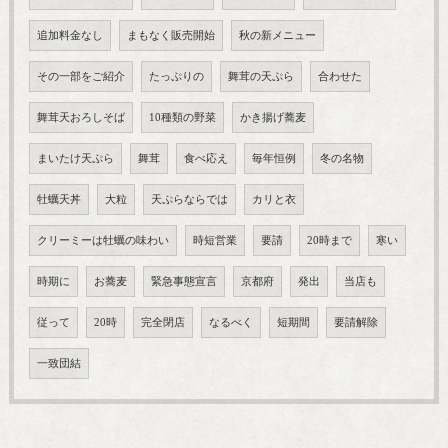
追加料金なし
まもなく販売開始
秋の新メニュー
その一部をご紹介
たっぷりの
舞茸の天ぷら
合わせた
舞茸天おろしそば
10種類の野菜
かき揚げ蕎麦
まいたけ天ぷら
舞茸
食べ応え
毎年恒例
冬の名物
牡蠣天丼
大粒
天ぷらならでは
カリと衣
クリーミーは牡蠣の味わい
時短営業
要請
20時まで
寒い
時期に
お蕎麦
緊急事態宣言
京都府
発出
当店も
従って
20時
完全閉店
なるべく
短期間
要請解除
一致団結