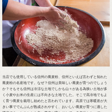
当店でも使用している信州の蕎麦粉、信州といえば言わずと知れた
蕎麦粉の名産地です。なぜ？信州は美味しい蕎麦が育つのでしょう
か？そもそも信州は冷涼な土地でしかも山々がある為狭い土地が多
く小麦やお米の生産には不向きな土地でした。そこで高冷地でもよ
く育つ蕎麦を栽培し始めたと言われています。高原では寒暖差が大
きい事ででんぷんが熟成されやすく、おいしい蕎麦が育つに適した