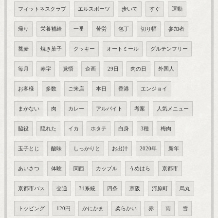
フィットネスクラブ
エルスポーツ
歩いて
すぐ
運動
帰り
栄養補給
一番
苦労
包丁
切り幅
参加者
蕎麦
焼き菓子
クッキー
オートミール
グルテンフリー
毎月
赤字
覚悟
企画
29日
肉の日
外国人
お客様
多数
ご来店
本日
香港
エンジョイ
まかない
肉
カレー
アルバイト
考案
人気メニュー
脇役
隠れた
イカ
ホタテ
白身
3種
梅肉
玉子とじ
酸味
しっかりと
お出汁
2020年
新年
あいさつ
体験
関西
カップル
うめはら
京都市
京都市バス
交通
31系統
四条
京阪
河原町
烏丸
トッピング
120円
かにかま
柔らかい
赤
雨
雪