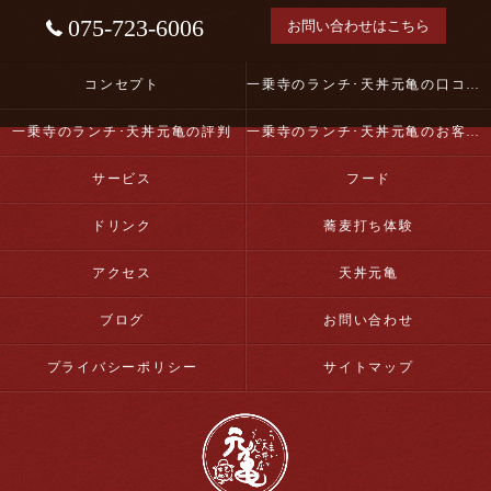
075-723-6006
お問い合わせはこちら
コンセプト
一乗寺のランチ･天丼元亀の口コミ情報
一乗寺のランチ･天丼元亀の評判
一乗寺のランチ･天丼元亀のお客様の声
サービス
フード
ドリンク
蕎麦打ち体験
アクセス
天丼元亀
ブログ
お問い合わせ
プライバシーポリシー
サイトマップ