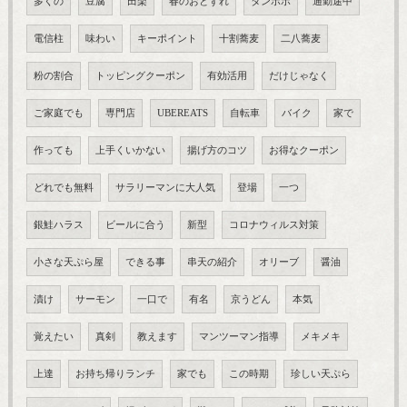
多くの
豆腐
田楽
春のおとずれ
タンポポ
通勤途中
電信柱
味わい
キーポイント
十割蕎麦
二八蕎麦
粉の割合
トッピングクーポン
有効活用
だけじゃなく
ご家庭でも
専門店
UBEREATS
自転車
バイク
家で
作っても
上手くいかない
揚げ方のコツ
お得なクーポン
どれでも無料
サラリーマンに大人気
登場
一つ
銀鮭ハラス
ビールに合う
新型
コロナウィルス対策
小さな天ぷら屋
できる事
串天の紹介
オリーブ
醤油
漬け
サーモン
一口で
有名
京うどん
本気
覚えたい
真剣
教えます
マンツーマン指導
メキメキ
上達
お持ち帰りランチ
家でも
この時期
珍しい天ぷら