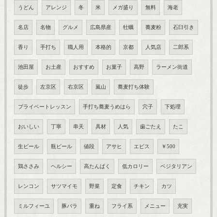
うどん
アレンジ
冬
米
メガ盛り
無料
海老
名店
名物
グルメ
広島県産
牡蠣
蕎麦粉
石臼引き
香り
手打ち
職人用
本格的
京都
人気店
二郎系
池田屋
お土産
おすすめ
お菓子
高野
ラーメン街道
徒歩
左京区
右京区
嵐山
蕎麦打ち体験
プライベートレッスン
手打ち蕎麦うめはら
穴子
下処理
おいしい
丁寧
串天
具材
人気
歯ごたえ
たこ
生ビール
瓶ビール
値段
アサヒ
エビス
￥500
鶏ささみ
ヘルシー
高たんぱく
低カロリー
ベジタリアン
レンコン
サツマイモ
野菜
定食
チキン
カツ
ミルフィーユ
豚バラ
重ね
フライ系
メニュー
充実