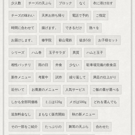
少人数
チーズの天ぷら
ブロック
なく
衣に溶け出す
チーズの味わい
天丼お持ち帰り
電話で予約
ご指定
時間に合わせて
揚げます。
できるだけ
熱々を
お届けします。
修学院
叡山電鉄
徒歩5分
お子様セット
シリーズ
ハム巻
玉子サラダ
異質
ハムと玉子
相性バッチリ
雨の日
外食
少ない
駐車場完備の飲食店
新作メニュー
考案中
試作
繰り返して
満足の仕上がり
近付いて
お蕎麦のメニュー
人気サービス
ご飯の量が選べる
しかも全部同価格
ミニは120g
メガは500g
どれを選んでも
追加料金なし
まもなく販売開始
秋の新メニュー
その一部をご紹介
たっぷりの
舞茸の天ぷら
合わせた