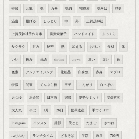
特盛
元亀
鴨
カモ
鴨肉
鴨蕎麦
鴨そば
歴史
温度
揚げる
しっとり
中
外
上賀茂神社
上賀茂神社手作り市
蕎麦焼菓子
ハンドメイド
ふっくら
サクサク
甘み
秘密
熱
加える
お祝い
食材
体
いい
長寿
英語
shrimp
prawn
違い
赤い
色
色素
アンチエイジング
化粧品
白身魚
赤身
マグロ
特徴
関東
てんぷら粉
玉子
こんがり
白っぽい
天つゆ
魚介類
日本酒
獺祭
伊勢サミット
安倍首相
大人気
そば
1月
26日
世界遺産
手づくり市
Instagram
インスタ
撮影
天とじ
たまご
きつね
ぷりぷり
ランチタイム
ざるそば
半額
通常
700円