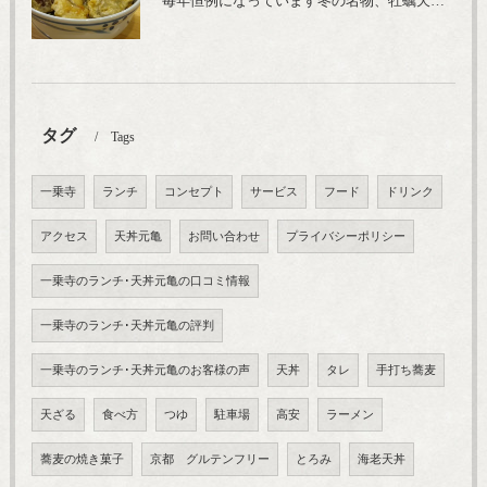
毎年恒例になっています冬の名物、牡蠣天丼が販売開始です、広島県産の大粒牡蠣を使用し天ぷらならではのカリと衣クリーミーな味わいをどうぞ
タグ
Tags
一乗寺
ランチ
コンセプト
サービス
フード
ドリンク
アクセス
天丼元亀
お問い合わせ
プライバシーポリシー
一乗寺のランチ･天丼元亀の口コミ情報
一乗寺のランチ･天丼元亀の評判
一乗寺のランチ･天丼元亀のお客様の声
天丼
タレ
手打ち蕎麦
天ざる
食べ方
つゆ
駐車場
高安
ラーメン
蕎麦の焼き菓子
京都 グルテンフリー
とろみ
海老天丼