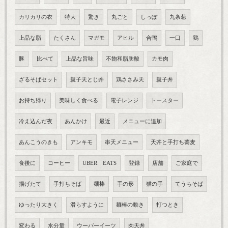
カリカリの衣
特大
驚き
丸ごと
しっぽ
九条葱
上品な脂
たくさん
マガモ
アヒル
合鴨
一口
鶏
豚
比べて
上品な旨味
不飽和脂肪酸
カモ肉
ざるそばセット
親子天とじ丼
鶏ささみ天
親子丼
お持ち帰り
美味しく食べる
電子レンジ
トースター
冷え込んだ夜
あんかけ
最近
メニューに追加
あんこうのきも
アンキモ
串天メニュー
天丼と手打ち蕎麦
食後に
コーヒー
UBER EATS
登録
店舗
ご家庭で
揚げたて
手打ちそば
麺棒
手の形
猫の手
てうちそば
ゆったり大きく
滑らすように
麺棒の動き
打つとき
変わる
水分量
ウーバーイーツ
肉天丼