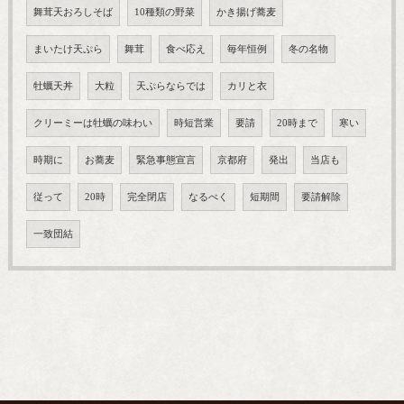
舞茸天おろしそば
10種類の野菜
かき揚げ蕎麦
まいたけ天ぷら
舞茸
食べ応え
毎年恒例
冬の名物
牡蠣天丼
大粒
天ぷらならでは
カリと衣
クリーミーは牡蠣の味わい
時短営業
要請
20時まで
寒い
時期に
お蕎麦
緊急事態宣言
京都府
発出
当店も
従って
20時
完全閉店
なるべく
短期間
要請解除
一致団結