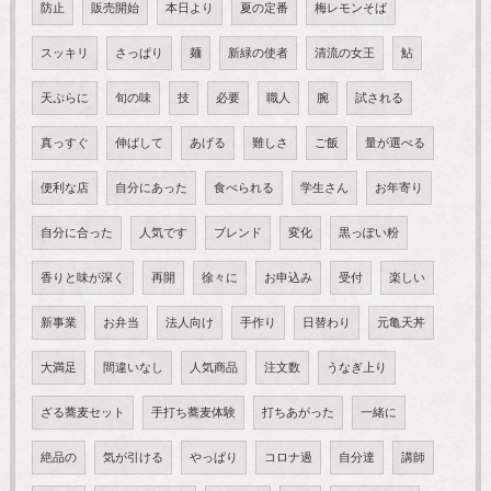
防止
販売開始
本日より
夏の定番
梅レモンそば
スッキリ
さっぱり
麺
新緑の使者
清流の女王
鮎
天ぷらに
旬の味
技
必要
職人
腕
試される
真っすぐ
伸ばして
あげる
難しさ
ご飯
量が選べる
便利な店
自分にあった
食べられる
学生さん
お年寄り
自分に合った
人気です
ブレンド
変化
黒っぽい粉
香りと味が深く
再開
徐々に
お申込み
受付
楽しい
新事業
お弁当
法人向け
手作り
日替わり
元亀天丼
大満足
間違いなし
人気商品
注文数
うなぎ上り
ざる蕎麦セット
手打ち蕎麦体験
打ちあがった
一緒に
絶品の
気が引ける
やっぱり
コロナ過
自分達
講師