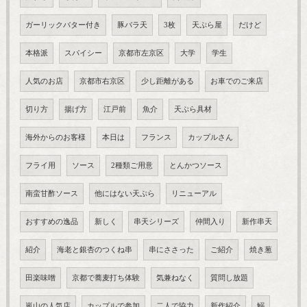
ガーリックバター付き
豚バラ天
3枚
天ぷら屋
だけど
本格派
スパイシー
京都市左京区
大学
学生
人気のお店
京都市右京区
少し距離がある
お車でのご来店
切り方
揚げ方
江戸前
魚介
天ぷら具材
海外からのお客様
本日は
フランス
カップルさん
フライ用
ソース
2種類ご用意
とんかつソース
南蛮甘酢ソース
他にはない天ぷら
リニューアル
おすすめの逸品
新しく
串天シリーズ
仲間入り
新作串天
紹介
海老と銀杏のつくね串
串にささった
ご紹介
焼き葱
田楽味噌
京都で蕎麦打ち体験
気兼ねなく
質問し放題
嵐山の人気店
カップルで参加
二人で協力
新作紹介
鰯