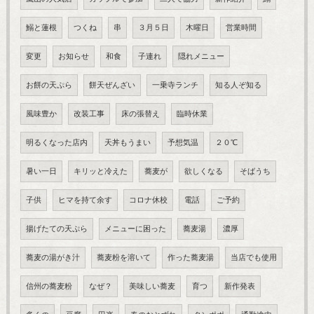
鰯と蓮根
つくね
串
３月５日
木曜日
営業時間
変更
お知らせ
和食
子連れ
隠れメニュー
お餅の天ぷら
餅天ぜんざい
一乗寺ランチ
知る人ぞ知る
風味豊か
改装工事
床の張替え
臨時休業
明るくなった店内
天丼もうまい
予想気温
２０℃
暑い一日
キリッと冷えた
蕎麦が
欲しくなる
そばうち
子供
ヒマを持て余す
コロナ休校
電話
ご予約
揚げたての天ぷら
メニューに困った
蕎麦湯
濃厚
蕎麦の湯がき汁
蕎麦粉を溶いて
作った蕎麦湯
当店でも使用
信州の蕎麦粉
なぜ？
美味しい蕎麦
育つ
新作発表