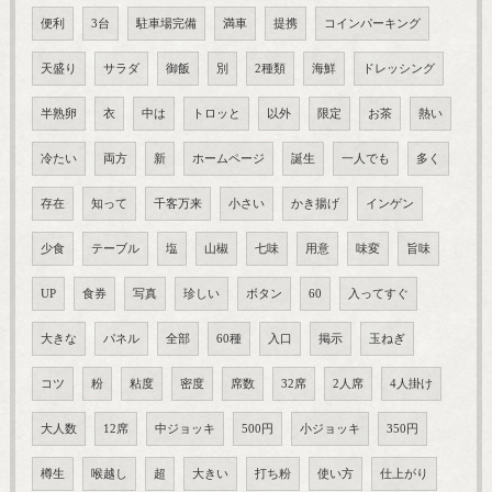
便利
3台
駐車場完備
満車
提携
コインパーキング
天盛り
サラダ
御飯
別
2種類
海鮮
ドレッシング
半熟卵
衣
中は
トロッと
以外
限定
お茶
熱い
冷たい
両方
新
ホームページ
誕生
一人でも
多く
存在
知って
千客万来
小さい
かき揚げ
インゲン
少食
テーブル
塩
山椒
七味
用意
味変
旨味
UP
食券
写真
珍しい
ボタン
60
入ってすぐ
大きな
パネル
全部
60種
入口
掲示
玉ねぎ
コツ
粉
粘度
密度
席数
32席
2人席
4人掛け
大人数
12席
中ジョッキ
500円
小ジョッキ
350円
樽生
喉越し
超
大きい
打ち粉
使い方
仕上がり