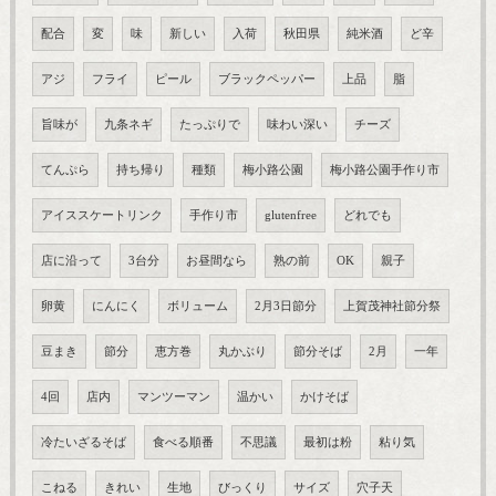
配合
変
味
新しい
入荷
秋田県
純米酒
ど辛
アジ
フライ
ピール
ブラックペッパー
上品
脂
旨味が
九条ネギ
たっぷりで
味わい深い
チーズ
てんぷら
持ち帰り
種類
梅小路公園
梅小路公園手作り市
アイススケートリンク
手作り市
glutenfree
どれでも
店に沿って
3台分
お昼間なら
熟の前
OK
親子
卵黄
にんにく
ボリューム
2月3日節分
上賀茂神社節分祭
豆まき
節分
恵方巻
丸かぶり
節分そば
2月
一年
4回
店内
マンツーマン
温かい
かけそば
冷たいざるそば
食べる順番
不思議
最初は粉
粘り気
こねる
きれい
生地
びっくり
サイズ
穴子天