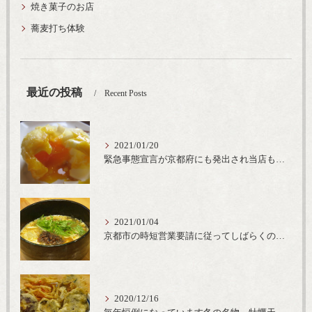
焼き菓子のお店
蕎麦打ち体験
最近の投稿
Recent Posts
2021/01/20
緊急事態宣言が京都府にも発出され当店も要請に従って20時完全閉店という形で営業なるべく短期間での要請解除へ一致団結です
2021/01/04
京都市の時短営業要請に従ってしばらくの間20時までの営業とさせていただいております。寒い時期には温かいお蕎麦がおすすめ
2020/12/16