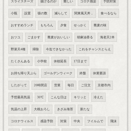
スライスチーズ
揚げるのが
難しい
コロナ感染
予防対策
小瓶
設置
咳の数
減らして
関東風天丼，
食べるなら
おすすめランチ
もちろん
夕食
せっかく
蕎麦の味
おツユ
ごまかす
蕎麦がおいしい
胡麻油香る
海老天2本
野菜天4種
掃除
今迄できなかった
これをチャンスとらえ
たくさんある
小学校
休校延長
17日まで
お持ち帰り天ぷら
ゴールデンウィーク
終盤
休業要請
したがって
20時閉店
営業
毎日
ご注文
京都市内
予想最高気温
30℃
こんな日は
キリッと
冷えた
気温の上昇
大根おろし
きざみ海苔
新たな
コロナウィルス
感染予防
対策
中央
フイルムで
飛沫