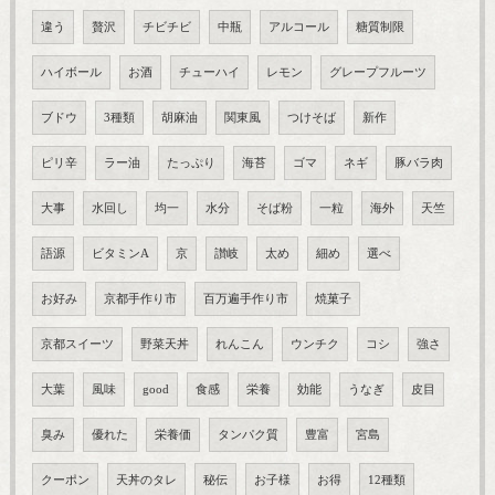
違う
贅沢
チビチビ
中瓶
アルコール
糖質制限
ハイボール
お酒
チューハイ
レモン
グレープフルーツ
ブドウ
3種類
胡麻油
関東風
つけそば
新作
ピリ辛
ラー油
たっぷり
海苔
ゴマ
ネギ
豚バラ肉
大事
水回し
均一
水分
そば粉
一粒
海外
天竺
語源
ビタミンA
京
讃岐
太め
細め
選べ
お好み
京都手作り市
百万遍手作り市
焼菓子
京都スイーツ
野菜天丼
れんこん
ウンチク
コシ
強さ
大葉
風味
good
食感
栄養
効能
うなぎ
皮目
臭み
優れた
栄養価
タンパク質
豊富
宮島
クーポン
天丼のタレ
秘伝
お子様
お得
12種類